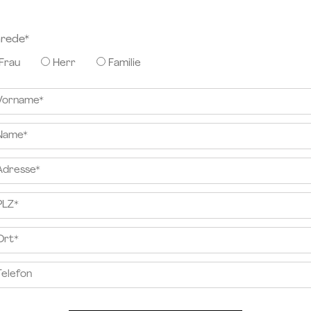
rede*
Frau
Herr
Familie