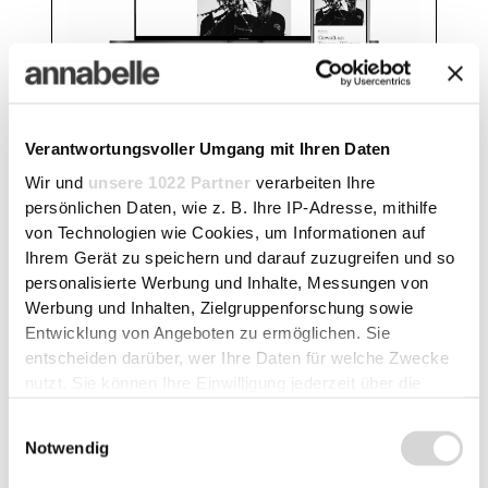
Digital-Abo monatlich
Verantwortungsvoller Umgang mit Ihren Daten
Uneingeschränkter Digitalzugriff
Wir und
unsere 1022 Partner
verarbeiten Ihre
E-Paper «annabelle»
persönlichen Daten, wie z. B. Ihre IP-Adresse, mithilfe
Newsletter
von Technologien wie Cookies, um Informationen auf
Ihrem Gerät zu speichern und darauf zuzugreifen und so
personalisierte Werbung und Inhalte, Messungen von
Werbung und Inhalten, Zielgruppenforschung sowie
Entwicklung von Angeboten zu ermöglichen. Sie
Jetzt bestellen
entscheiden darüber, wer Ihre Daten für welche Zwecke
für CHF 7.90
nutzt. Sie können Ihre Einwilligung jederzeit über die
Cookie-Erklärung oder durch Klicken auf das Privacy
Einwilligungsauswahl
Trigger Symbol ändern oder widerrufen
Notwendig
Wenn Sie es erlauben, würden wir auch gerne: